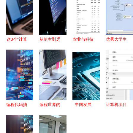
这3个“计算
从暗室到远
农业与科技
优秀大学生
机”专业报
方 一名软
交融 农业
必备的计算
考人数最
件开发人员
龙头股一览
机软件与开
多，毕业轻
的技术转让
与计算机软
发技能指南
松找工作！
人生
件开发的应
用
编程代码抽
编程世界的
中国发展
计算机项目
象技术背景
艺术与逻辑
EDA工具的
开发与产品
的软件销
一位软件开
机会与挑战
化管理 流
售、以股代
发者的日常
程图绘制及