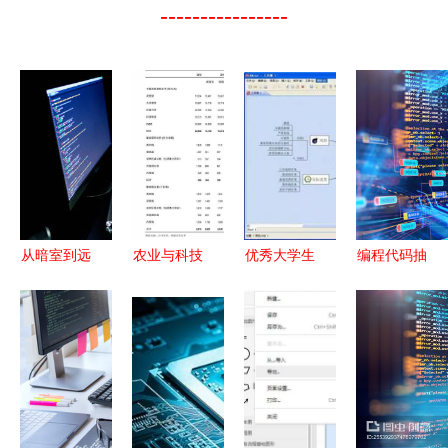
----------------
从暗室到远
农业与科技
优秀大学生
编程代码抽
方 一名软
交融 农业
必备的计算
象技术背景
件开发人员
龙头股一览
机软件与开
的软件销
的技术转让
与计算机软
发技能指南
售、以股代
人生
件开发的应
息与技术成
用
果转让策略
研究