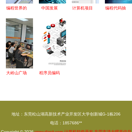
编程世界的
中国发展
计算机项目
编程代码抽
艺术与逻辑
EDA工具的
开发与产品
象技术在软
一位软件开
机会与挑战
化管理 流
件开发中的
发者的日常
程图绘制及
背景及其销
技术成果转
售与技术成
让要点
果转让价值
大岭山广场
程序员编码
周边专业培
与软件系统
训指南 办
开发 从技
公软件、数
术实现到商
据分析与软
业转化的全
地址：东莞松山湖高新技术产业开发区大学创新城G-1栋206
件开发课程
景视角
电话：1857686**
解析
Copyright © 2026
www.djzsit.com
计算机软件开发
东莞市清大曜嘉信息